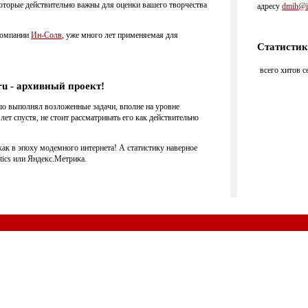
которые действительно важны для оценки вашего творчества
адресу
dmih@in
 компании
Ин-Солв
, уже много лет применяемая для
Статистик
всего хитов с
u - архивный проект!
шо выполнял возложенные задачи, вполне на уровне
ет спустя, не стоит рассматривать его как действительно
 как в эпоху модемного интернета! А статистику наверное
ics или Яндекс.Метрика.