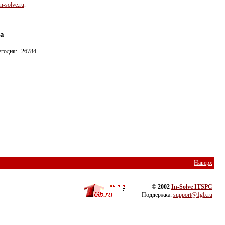
-solve.ru
.
а
егодня:
26784
Наверх
© 2002
In-Solve ITSPC
Поддержка:
support@1gb.ru