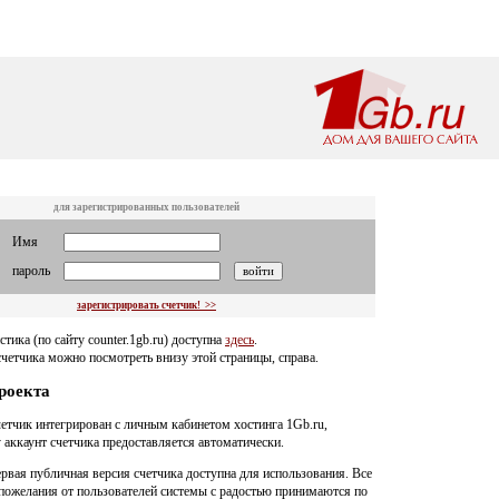
для зарегистрированных пользователей
Имя
пароль
зарегистрировать счетчик! >>
стика (по сайту counter.1gb.ru) доступна
здесь
.
четчика можно посмотреть внизу этой страницы, справа.
роекта
четчик интегрирован с личным кабинетом хостинга 1Gb.ru,
 аккаунт счетчика предоставляется автоматически.
ервая публичная версия счетчика доступна для использования. Все
пожелания от пользователей системы с радостью принимаются по