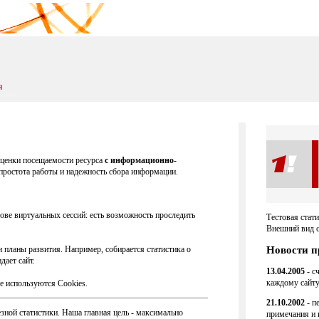
оценки посещаемости ресурса
с информационно-
 простота работы и надежность сбора информации.
ове виртуальных сессий: есть возможность проследить
Тестовая стати
Внешний вид с
 планы развития. Например, собирается статистика о
Новости п
дает сайт.
13.04.2005
- с
каждому сайту
не используются Cookies.
21.10.2002
- п
ной статистики. Наша главная цель - максимально
примечания и 