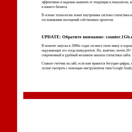
эффективно и надежно выявить те тенденции и показатели, 
и вашего бизнеса.
В основе технологии лежит внутренняя система статистики
отслеживания посещений собственных проектов.
UPDATE: Обратите внимание: counter.1Gb.r
В момент запуска в 2000х годах он имел свою нишу и хоро
окружающих его тогда конкурентов. Но, конечно, почти 20+ л
современный и удобный механизм анализа статистики сайта.
Ставьте счетчик на сайт, если вам нравятся бегущие цифры,
лучше смотреть с помощью инструментов типа Google Analyt